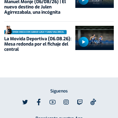
Manuel Monje (06/08/26) | El
nuevo destino de Julen
Agirrezabala, una incógnita
ONDA VASCA CON JUANJO LUSA Y SAMU VALCÁRCEL
La Movida Deportiva (06.08.26):
54:50
Mesa redonda por el fichaje del
central
Síguenos