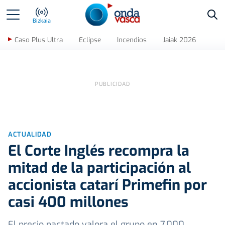
Bus
Bizkaia
Caso Plus Ultra
Eclipse
Incendios
Jaiak 2026
ACTUALIDAD
El Corte Inglés recompra la
mitad de la participación al
accionista catarí Primefin por
casi 400 millones
El precio pactado valora el grupo en 7.000