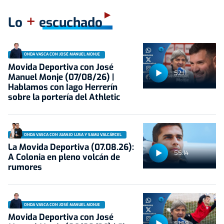
+
Lo
escuchado
ONDA VASCA CON JOSÉ MANUEL MONJE
Movida Deportiva con José
52:11
Manuel Monje (07/08/26) |
Hablamos con Iago Herrerín
sobre la portería del Athletic
ONDA VASCA CON JUANJO LUSA Y SAMU VALCÁRCEL
La Movida Deportiva (07.08.26):
55:14
A Colonia en pleno volcán de
rumores
ONDA VASCA CON JOSÉ MANUEL MONJE
Movida Deportiva con José
51:59