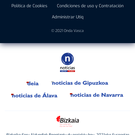
Política de Cookies
Condiciones de uso y Contratación
Administrar Utiq
© 2021 Onda Vasca
Bizkaiko Foru Aldundiak finantzatu du proiektu hau, 2021eko Suspertze