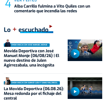
VIDA Y ESTILO
Alba Carrillo fulmina a Vito Quiles con un
comentario que incendia las redes
+
Lo
escuchado
ONDA VASCA CON JOSÉ MANUEL MONJE
Movida Deportiva con José
51:59
Manuel Monje (06/08/26) | El
nuevo destino de Julen
Agirrezabala, una incógnita
ONDA VASCA CON JUANJO LUSA Y SAMU VALCÁRCEL
La Movida Deportiva (06.08.26):
54:50
Mesa redonda por el fichaje del
central