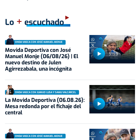
+
Lo
escuchado
ONDA VASCA CON JOSÉ MANUEL MONJE
Movida Deportiva con José
51:59
Manuel Monje (06/08/26) | El
nuevo destino de Julen
Agirrezabala, una incógnita
ONDA VASCA CON JUANJO LUSA Y SAMU VALCÁRCEL
La Movida Deportiva (06.08.26):
54:50
Mesa redonda por el fichaje del
central
ONDA VASCA CON JOSÉ MANUEL MONJE