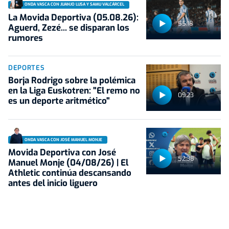
ONDA VASCA CON JUANJO LUSA Y SAMU VALCÁRCEL
La Movida Deportiva (05.08.26):
55:18
Aguerd, Zezé... se disparan los
rumores
DEPORTES
Borja Rodrigo sobre la polémica
en la Liga Euskotren: "El remo no
09:23
es un deporte aritmético"
ONDA VASCA CON JOSÉ MANUEL MONJE
Movida Deportiva con José
52:38
Manuel Monje (04/08/26) | El
Athletic continúa descansando
antes del inicio liguero