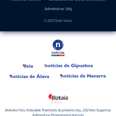
Administrar Utiq
© 2021 Onda Vasca
Bizkaiko Foru Aldundiak finantzatu du proiektu hau, 2021eko Suspertze
Adimentsua Programaren barruan.