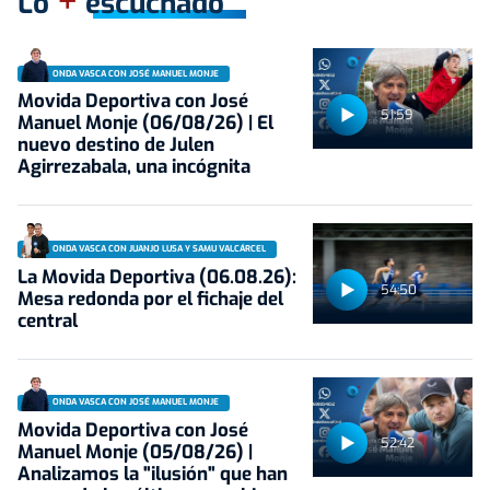
+
Lo
escuchado
ONDA VASCA CON JOSÉ MANUEL MONJE
Movida Deportiva con José
51:59
Manuel Monje (06/08/26) | El
nuevo destino de Julen
Agirrezabala, una incógnita
ONDA VASCA CON JUANJO LUSA Y SAMU VALCÁRCEL
La Movida Deportiva (06.08.26):
54:50
Mesa redonda por el fichaje del
central
ONDA VASCA CON JOSÉ MANUEL MONJE
Movida Deportiva con José
52:42
Manuel Monje (05/08/26) |
Analizamos la "ilusión" que han