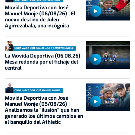
Movida Deportiva con José
51:59
Manuel Monje (06/08/26) | El
nuevo destino de Julen
Agirrezabala, una incógnita
ONDA VASCA CON JUANJO LUSA Y SAMU VALCÁRCEL
La Movida Deportiva (06.08.26):
54:50
Mesa redonda por el fichaje del
central
ONDA VASCA CON JOSÉ MANUEL MONJE
Movida Deportiva con José
52:42
Manuel Monje (05/08/26) |
Analizamos la "ilusión" que han
generado los últimos cambios en
el banquillo del Athletic