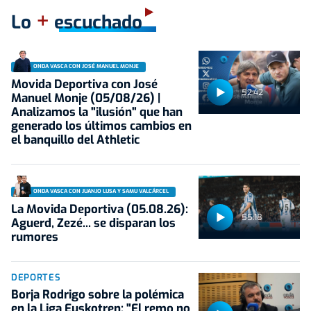
+
Lo
escuchado
ONDA VASCA CON JOSÉ MANUEL MONJE
Movida Deportiva con José
52:42
Manuel Monje (05/08/26) |
Analizamos la "ilusión" que han
generado los últimos cambios en
el banquillo del Athletic
ONDA VASCA CON JUANJO LUSA Y SAMU VALCÁRCEL
La Movida Deportiva (05.08.26):
55:18
Aguerd, Zezé... se disparan los
rumores
DEPORTES
Borja Rodrigo sobre la polémica
en la Liga Euskotren: "El remo no