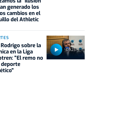
zamos la "ilusión"
an generado los
os cambios en el
illo del Athletic
RTES
 Rodrigo sobre la
09:23
ica en la Liga
tren: "El remo no
 deporte
ético"