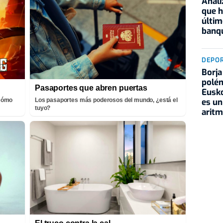
Anali
que h
últim
banqu
DEPO
Borja
polém
Pasaportes que abren puertas
Eusko
es un
¡Cómo
Los pasaportes más poderosos del mundo, ¿está el
tuyo?
aritm