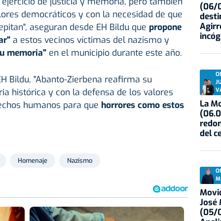
 ejercicio de justicia y memoria, pero también
(06/0
ores democráticos y con la necesidad de que
desti
Agirr
epitan", aseguran desde EH Bildu que
propone
incóg
ar"
a estos vecinos víctimas del nazismo y
su memoria"
en el municipio durante este año.
O
H Bildu, "Abanto-Zierbena reafirma su
J
V
 histórica y con la defensa de los valores
La Mo
rechos humanos para que
horrores como estos
(06.0
redon
del c
Homenaje
Nazismo
O
M
Movid
José
(05/0