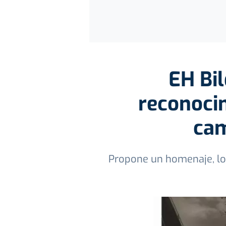
EH Bi
reconocim
cam
Propone un homenaje, loca