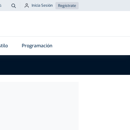
Inicia Sesión
Regístrate
6
Buscar
tilo
Programación