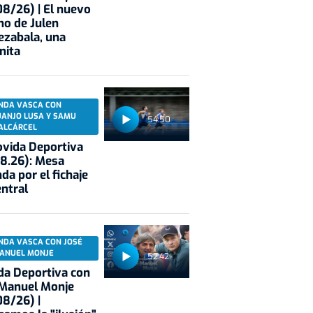
8/26) | El nuevo
no de Julen
ezabala, una
nita
NDA VASCA CON
UANJO LUSA Y SAMU
54:50
ALCÁRCEL
vida Deportiva
8.26): Mesa
da por el fichaje
entral
NDA VASCA CON JOSÉ
ANUEL MONJE
52:42
a Deportiva con
 Manuel Monje
8/26) |