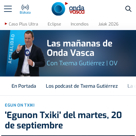
Bus
Bizkaia
Caso Plus Ultra
Eclipse
Incendios
Jaiak 2026
ACTUALIDAD
Las mañanas de
Onda Vasca
Con Txema Gutiérrez | OV
En Portada
Los podcast de Txema Gutiérrez
La 
EGUN ON TXIKI
'Egunon Txiki' del martes, 20
de septiembre