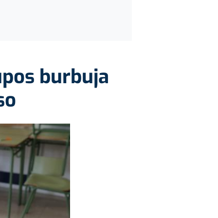
upos burbuja
so