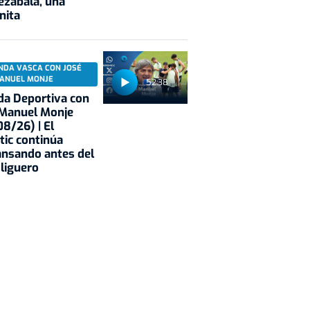
ezabala, una
nita
NDA VASCA CON JOSÉ
ANUEL MONJE
52:38
a Deportiva con
 Manuel Monje
8/26) | El
tic continúa
nsando antes del
 liguero