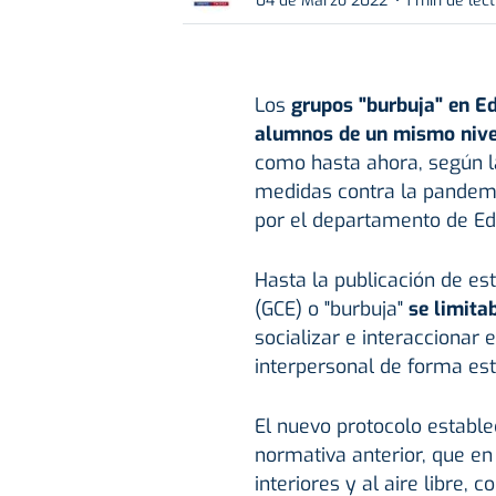
04 de Marzo 2022
1 min de lec
Los
grupos "burbuja" en Ed
alumnos de un mismo nive
como hasta ahora, según l
medidas contra la pandemia
por el departamento de Ed
Hasta la publicación de es
(GCE) o "burbuja"
se limita
socializar e interaccionar 
interpersonal de forma estr
El nuevo protocolo establ
normativa anterior, que en
interiores y al aire libre,