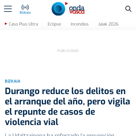
Bus
Bizkaia
Caso Plus Ultra
Eclipse
Incendios
Jaiak 2026
BIZKAIA
Durango reduce los delitos en
el arranque del año, pero vigila
el repunte de casos de
violencia vial
La Udaltzaingoa ha reforzado la prevención,