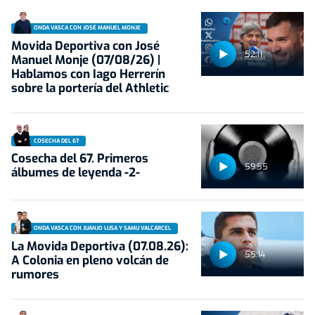
ONDA VASCA CON JOSÉ MANUEL MONJE
Movida Deportiva con José
52:11
Manuel Monje (07/08/26) |
Hablamos con Iago Herrerín
sobre la portería del Athletic
COSECHA DEL 67
Cosecha del 67. Primeros
59:55
álbumes de leyenda -2-
ONDA VASCA CON JUANJO LUSA Y SAMU VALCÁRCEL
La Movida Deportiva (07.08.26):
55:14
A Colonia en pleno volcán de
rumores