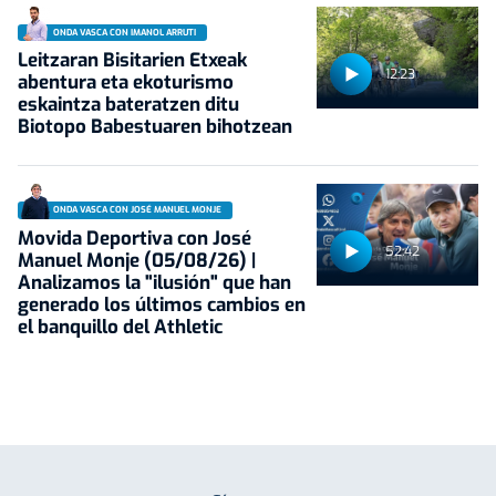
ONDA VASCA CON IMANOL ARRUTI
Leitzaran Bisitarien Etxeak
12:23
abentura eta ekoturismo
eskaintza bateratzen ditu
Biotopo Babestuaren bihotzean
ONDA VASCA CON JOSÉ MANUEL MONJE
Movida Deportiva con José
52:42
Manuel Monje (05/08/26) |
Analizamos la "ilusión" que han
generado los últimos cambios en
el banquillo del Athletic