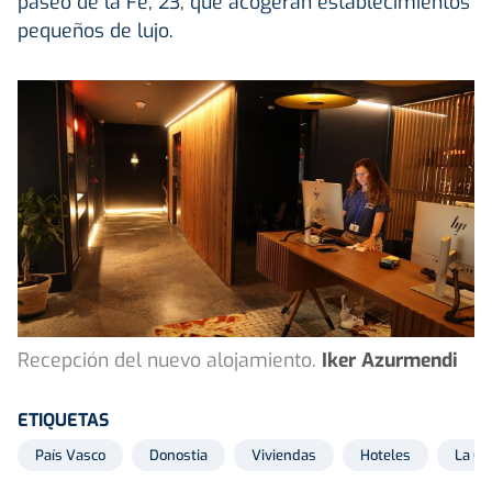
paseo de la Fe, 23, que acogerán establecimientos
pequeños de lujo.
Recepción del nuevo alojamiento.
Iker Azurmendi
ETIQUETAS
País Vasco
Donostia
Viviendas
Hoteles
La Co