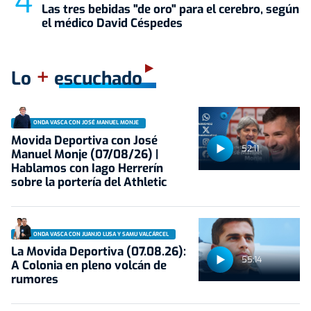
Las tres bebidas "de oro" para el cerebro, según
el médico David Céspedes
+
Lo
escuchado
ONDA VASCA CON JOSÉ MANUEL MONJE
Movida Deportiva con José
52:11
Manuel Monje (07/08/26) |
Hablamos con Iago Herrerín
sobre la portería del Athletic
ONDA VASCA CON JUANJO LUSA Y SAMU VALCÁRCEL
La Movida Deportiva (07.08.26):
55:14
A Colonia en pleno volcán de
rumores