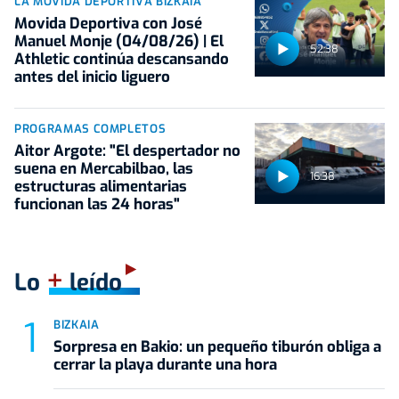
LA MOVIDA DEPORTIVA BIZKAIA
Movida Deportiva con José
Manuel Monje (04/08/26) | El
52:38
Athletic continúa descansando
antes del inicio liguero
PROGRAMAS COMPLETOS
Aitor Argote: "El despertador no
suena en Mercabilbao, las
16:38
estructuras alimentarias
funcionan las 24 horas"
+
Lo
leído
BIZKAIA
Sorpresa en Bakio: un pequeño tiburón obliga a
cerrar la playa durante una hora