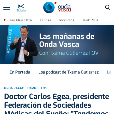
Bus
Bizkaia
Caso Plus Ultra
Eclipse
Incendios
Jaiak 2026
ACTUALIDAD
Las mañanas de
Onda Vasca
Con Txema Gutiérrez | OV
En Portada
Los podcast de Txema Gutiérrez
La 
PROGRAMAS COMPLETOS
Doctor Carlos Egea, presidente
Federación de Sociedades
Médicas del Sueño: "Tendemos