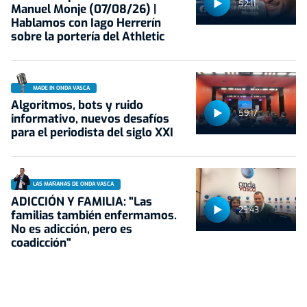
52:11
Manuel Monje (07/08/26) |
Hablamos con Iago Herrerín
sobre la portería del Athletic
MADE IN ONDA VASCA
Algoritmos, bots y ruido
59:17
informativo, nuevos desafíos
para el periodista del siglo XXI
LAS MAÑANAS DE ONDA VASCA
ADICCIÓN Y FAMILIA: "Las
23:43
familias también enfermamos.
No es adicción, pero es
coadicción"