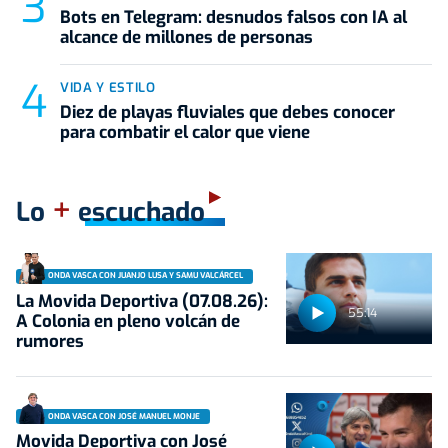
Bots en Telegram: desnudos falsos con IA al
alcance de millones de personas
VIDA Y ESTILO
Diez de playas fluviales que debes conocer
para combatir el calor que viene
+
Lo
escuchado
ONDA VASCA CON JUANJO LUSA Y SAMU VALCÁRCEL
La Movida Deportiva (07.08.26):
55:14
A Colonia en pleno volcán de
rumores
ONDA VASCA CON JOSÉ MANUEL MONJE
Movida Deportiva con José