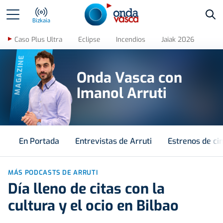
Bus
Bizkaia
Caso Plus Ultra
Eclipse
Incendios
Jaiak 2026
MAGAZINE
Onda Vasca con
Imanol Arruti
En Portada
Entrevistas de Arruti
Estrenos de ci
MÁS PODCASTS DE ARRUTI
Día lleno de citas con la
cultura y el ocio en Bilbao