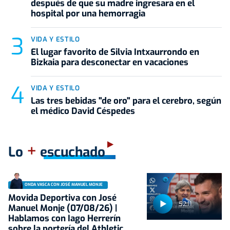
después de que su madre ingresara en el
hospital por una hemorragia
VIDA Y ESTILO
El lugar favorito de Silvia Intxaurrondo en
Bizkaia para desconectar en vacaciones
VIDA Y ESTILO
Las tres bebidas "de oro" para el cerebro, según
el médico David Céspedes
+
Lo
escuchado
ONDA VASCA CON JOSÉ MANUEL MONJE
Movida Deportiva con José
52:11
Manuel Monje (07/08/26) |
Hablamos con Iago Herrerín
sobre la portería del Athletic