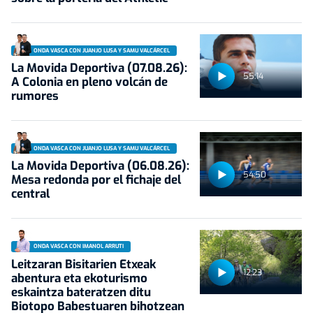
ONDA VASCA CON JUANJO LUSA Y SAMU VALCÁRCEL
La Movida Deportiva (07.08.26):
55:14
A Colonia en pleno volcán de
rumores
ONDA VASCA CON JUANJO LUSA Y SAMU VALCÁRCEL
La Movida Deportiva (06.08.26):
54:50
Mesa redonda por el fichaje del
central
ONDA VASCA CON IMANOL ARRUTI
Leitzaran Bisitarien Etxeak
12:23
abentura eta ekoturismo
eskaintza bateratzen ditu
Biotopo Babestuaren bihotzean