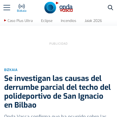
Bus
Bizkaia
Caso Plus Ultra
Eclipse
Incendios
Jaiak 2026
BIZKAIA
Se investigan las causas del
derrumbe parcial del techo del
polideportivo de San Ignacio
en Bilbao
Onda Vasca confirma que ha ocurrido sobre las