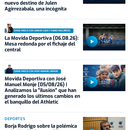
nuevo destino de Julen
Agirrezabala, una incógnita
ONDA VASCA CON JUANJO LUSA Y SAMU VALCÁRCEL
La Movida Deportiva (06.08.26):
54:50
Mesa redonda por el fichaje del
central
ONDA VASCA CON JOSÉ MANUEL MONJE
Movida Deportiva con José
52:42
Manuel Monje (05/08/26) |
Analizamos la "ilusión" que han
generado los últimos cambios en
el banquillo del Athletic
DEPORTES
Borja Rodrigo sobre la polémica