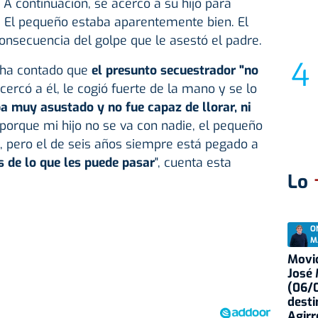
. A continuación, se acercó a su hijo para
. El pequeño estaba aparentemente bien. El
onsecuencia del golpe que le asestó el padre.
 ha contado que
el presunto secuestrador "no
cercó a él, le cogió fuerte de la mano y se lo
 muy asustado y no fue capaz de llorar, ni
porque mi hijo no se va con nadie, el pequeño
, pero el de seis años siempre está pegado a
s de lo que les puede pasar
", cuenta esta
Lo
O
M
Movid
José
(06/0
desti
Agirr