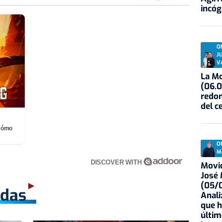
incóg
O
J
V
La Mo
(06.0
redon
del c
¡Cómo
O
M
DISCOVER WITH
Movid
José
(05/0
adas
Anali
que h
últim