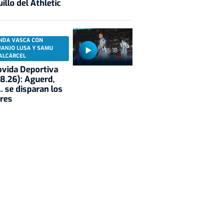
illo del Athletic
NDA VASCA CON
UANJO LUSA Y SAMU
55:18
ALCÁRCEL
vida Deportiva
8.26): Aguerd,
.. se disparan los
res