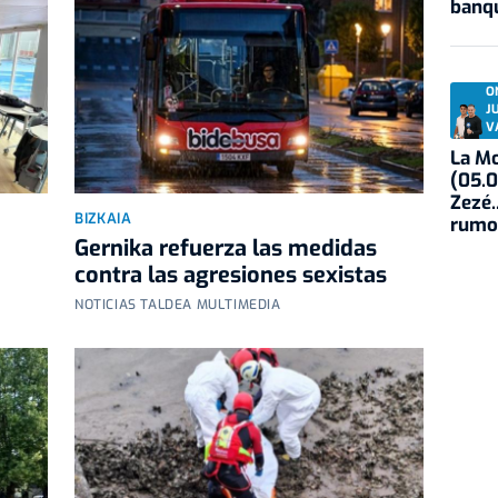
banqu
O
J
V
La Mo
(05.0
Zezé.
BIZKAIA
rumo
Gernika refuerza las medidas
contra las agresiones sexistas
NOTICIAS TALDEA MULTIMEDIA