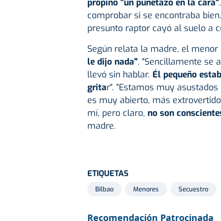
propinó "un puñetazo en la cara"
comprobar si se encontraba bien
presunto raptor cayó al suelo a c
Según relata la madre, el menor
le dijo nada"
. "Sencillamente se a
llevó sin hablar.
Él pequeño estaba
grita
r". "Estamos muy asustados 
es muy abierto, más extrovertido
mí, pero claro,
no son consciente
madre.
ETIQUETAS
Bilbao
Menores
Secuestro