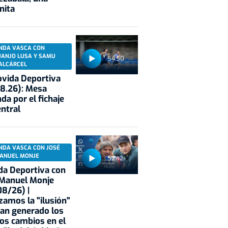
nita
NDA VASCA CON
UANJO LUSA Y SAMU
54:50
ALCÁRCEL
vida Deportiva
8.26): Mesa
da por el fichaje
entral
NDA VASCA CON JOSÉ
ANUEL MONJE
52:42
a Deportiva con
 Manuel Monje
8/26) |
zamos la "ilusión"
an generado los
os cambios en el