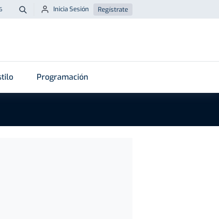
Inicia Sesión
Regístrate
6
Buscar
tilo
Programación