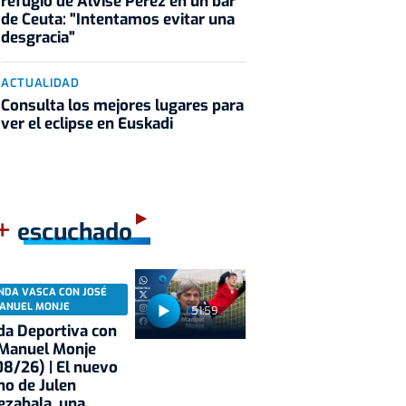
refugio de Alvise Pérez en un bar
de Ceuta: "Intentamos evitar una
desgracia"
ACTUALIDAD
Consulta los mejores lugares para
ver el eclipse en Euskadi
+
escuchado
NDA VASCA CON JOSÉ
ANUEL MONJE
51:59
a Deportiva con
 Manuel Monje
8/26) | El nuevo
no de Julen
ezabala, una