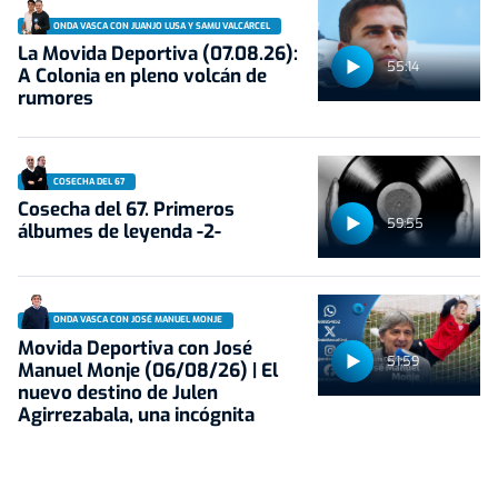
ONDA VASCA CON JUANJO LUSA Y SAMU VALCÁRCEL
La Movida Deportiva (07.08.26):
55:14
A Colonia en pleno volcán de
rumores
COSECHA DEL 67
Cosecha del 67. Primeros
59:55
álbumes de leyenda -2-
ONDA VASCA CON JOSÉ MANUEL MONJE
Movida Deportiva con José
51:59
Manuel Monje (06/08/26) | El
nuevo destino de Julen
Agirrezabala, una incógnita