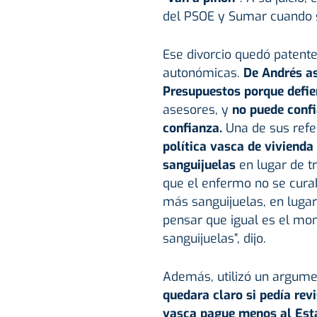
del PSOE y Sumar cuando s
Ese divorcio quedó patente
autonómicas.
De Andrés as
Presupuestos porque defie
asesores, y
no puede confi
confianza.
Una de sus refe
política vasca de vivienda
sanguijuelas
en lugar de t
que el enfermo no se curab
más sanguijuelas, en luga
pensar que igual es el mom
sanguijuelas”, dijo.
Además, utilizó un argum
quedara claro si pedía re
vasca pague menos al Est