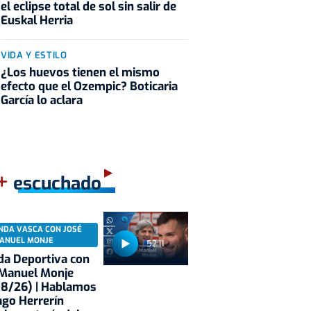
el eclipse total de sol sin salir de
Euskal Herria
VIDA Y ESTILO
¿Los huevos tienen el mismo
efecto que el Ozempic? Boticaria
García lo aclara
+
escuchado
NDA VASCA CON JOSÉ
ANUEL MONJE
52:11
a Deportiva con
 Manuel Monje
08/26) | Hablamos
ago Herrerín