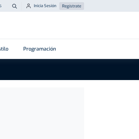
Inicia Sesión
Regístrate
6
Buscar
tilo
Programación