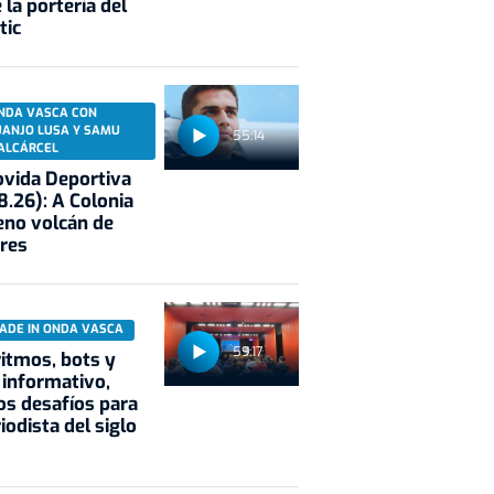
 la portería del
tic
NDA VASCA CON
UANJO LUSA Y SAMU
55:14
ALCÁRCEL
vida Deportiva
8.26): A Colonia
eno volcán de
res
ADE IN ONDA VASCA
59:17
itmos, bots y
 informativo,
s desafíos para
riodista del siglo