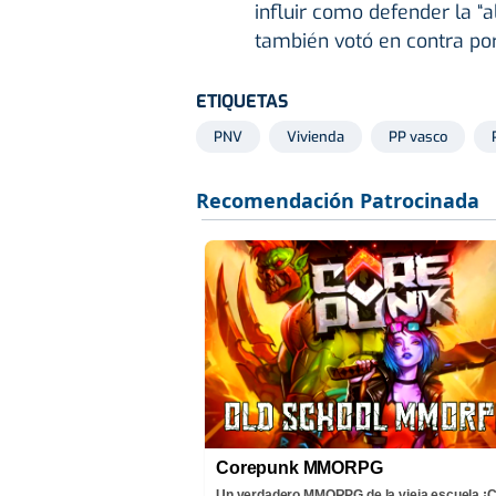
influir como defender la “a
también votó en contra por
ETIQUETAS
PNV
Vivienda
PP vasco
Corepunk MMORPG
Un verdadero MMORPG de la vieja escuela 