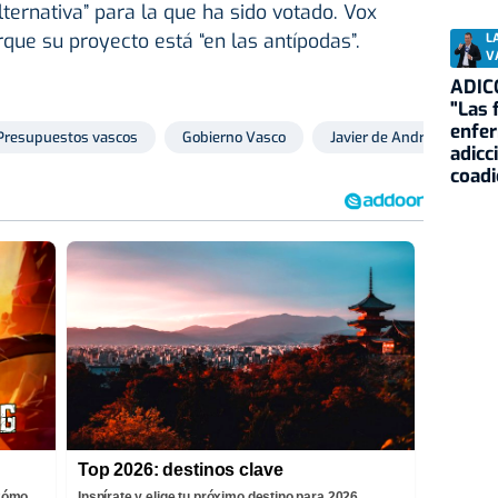
lternativa” para la que ha sido votado. Vox
que su proyecto está “en las antípodas”.
L
V
ADIC
"Las 
enfe
Presupuestos vascos
Gobierno Vasco
Javier de Andrés
adicc
coadi
Top 2026: destinos clave
¡Cómo
Inspírate y elige tu próximo destino para 2026