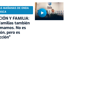
AS MAÑANAS DE ONDA
ASCA
23:43
CIÓN Y FAMILIA:
familias también
rmamos. No es
ión, pero es
cción"