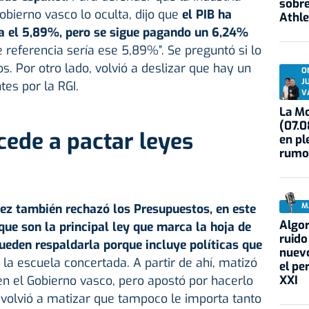
sobre
Gobierno vasco lo oculta, dijo que
el PIB ha
Athle
a el 5,89%, pero se sigue pagando un 6,24%
de referencia sería ese 5,89%”. Se preguntó si lo
s. Por otro lado, volvió a deslizar que hay un
O
J
tes por la RGI.
V
La Mo
(07.0
ede a pactar leyes
en pl
rumo
M
z también rechazó los Presupuestos, en este
Algor
ue son la principal ley que marca la hoja de
ruido
ueden respaldarla porque incluye políticas que
nuevo
 la escuela concertada. A partir de ahí, matizó
el pe
XXI
 en el Gobierno vasco, pero apostó por hacerlo
, volvió a matizar que tampoco le importa tanto