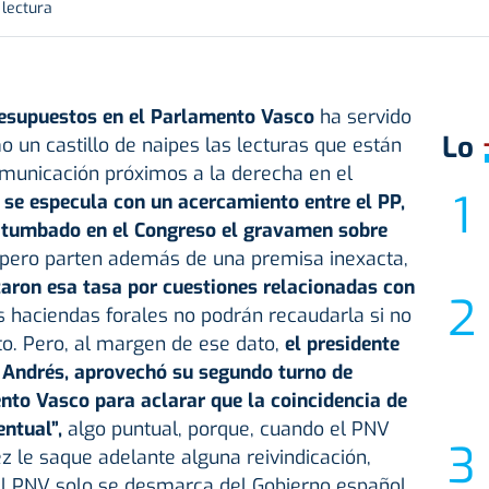
 lectura
esupuestos en el Parlamento Vasco
ha servido
Lo
 un castillo de naipes las lecturas que están
municación próximos a la derecha en el
se especula con un acercamiento entre el PP,
 tumbado en el Congreso el gravamen sobre
 pero parten además de una premisa inexacta,
zaron esa tasa por cuestiones relacionadas con
s haciendas forales no podrán recaudarla si no
to. Pero, al margen de ese dato,
el presidente
e Andrés, aprovechó su segundo turno de
nto Vasco para aclarar que la coincidencia de
entual”,
algo puntual, porque, cuando el PNV
 le saque adelante alguna reivindicación,
, el PNV solo se desmarca del Gobierno español