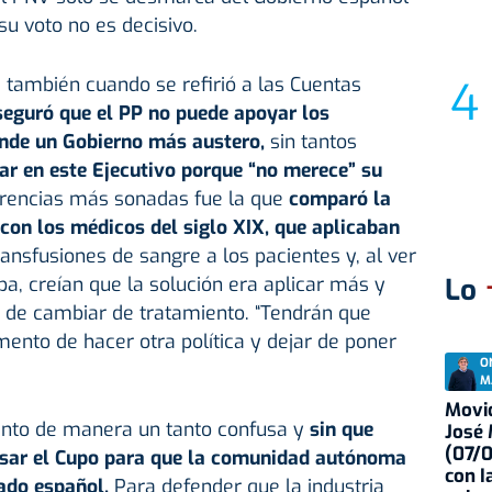
u voto no es decisivo.
 también cuando se refirió a las Cuentas
eguró que el PP no puede apoyar los
nde un Gobierno más austero,
sin tantos
ar en este Ejecutivo porque “no merece” su
rencias más sonadas fue la que
comparó la
 con los médicos del siglo XIX, que aplicaban
ransfusiones de sangre a los pacientes y, al ver
a, creían que la solución era aplicar más y
Lo
r de cambiar de tratamiento. “Tendrán que
ento de hacer otra política y dejar de poner
O
M
Movid
ento de manera un tanto confusa y
sin que
José
(07/
visar el Cupo para que la comunidad autónoma
con I
ado español.
Para defender que la industria