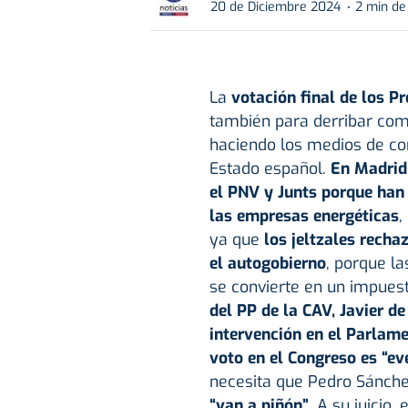
20 de Diciembre 2024
2 min de
La
votación final de los
Pr
también para derribar como
haciendo los medios de co
Estado español.
En Madrid 
el PNV y Junts porque han
las empresas energéticas
,
ya que
los jeltzales recha
el autogobierno
, porque la
se convierte en un impues
del PP de la CAV, Javier d
intervención en el Parlame
voto en el Congreso es “ev
necesita que Pedro Sánchez
“van a piñón”
. A su juicio