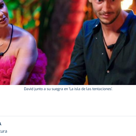
David junto a su suegra en 'La isla de las tentaciones'.
A
tura