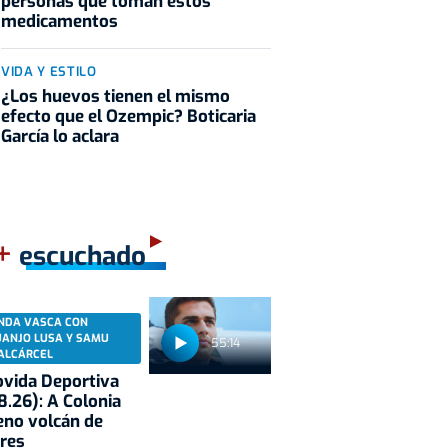
personas que toman estos
medicamentos
VIDA Y ESTILO
¿Los huevos tienen el mismo
efecto que el Ozempic? Boticaria
García lo aclara
+
escuchado
NDA VASCA CON
UANJO LUSA Y SAMU
55:14
ALCÁRCEL
vida Deportiva
8.26): A Colonia
eno volcán de
res