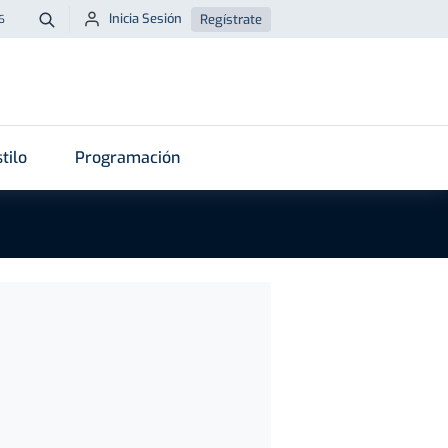
Inicia Sesión
Regístrate
6
Buscar
tilo
Programación