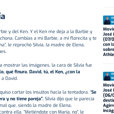
ía
O
M
Movid
bie y del Ken. Y el Ken me deja a la Barbie y
José
hona. Cambias a mi Barbie, a mi florecita y te
(07/
con I
a”, le reprochó Silvia, la madre de Elena,
sobre
nes.
Athle
 mostrar las imágenes, la cara de Silvia fue
, qué finura. David, tú, el Ken, ¿con la
O
o a David.
M
Movid
José
so cortar los insultos hacia la tentadora. “
Se
(06/0
ra y no tiene pareja”.
Silvia dijo que le parecía
desti
mal que, siendo la madre de Elena,
Agirr
incóg
ntra ella. “Metiéndote con María, no”, le