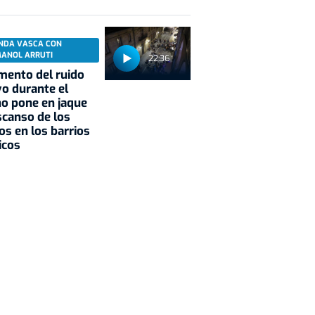
NDA VASCA CON
MANOL ARRUTI
22:36
mento del ruido
vo durante el
o pone en jaque
scanso de los
os en los barrios
icos