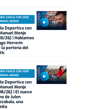
NDA VASCA CON JOSÉ
ANUEL MONJE
52:11
a Deportiva con
 Manuel Monje
08/26) | Hablamos
ago Herrerín
 la portería del
tic
NDA VASCA CON JOSÉ
ANUEL MONJE
51:59
a Deportiva con
 Manuel Monje
8/26) | El nuevo
no de Julen
ezabala, una
nita