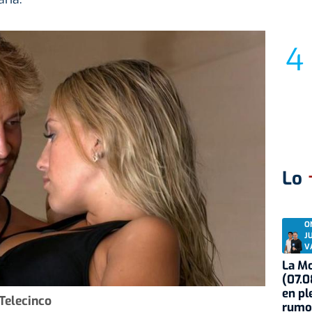
Lo
O
J
V
La Mo
(07.0
en pl
Telecinco
rumo