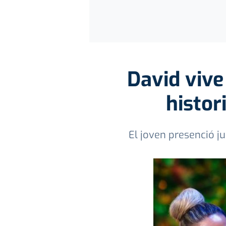
David viv
histor
El joven presenció j