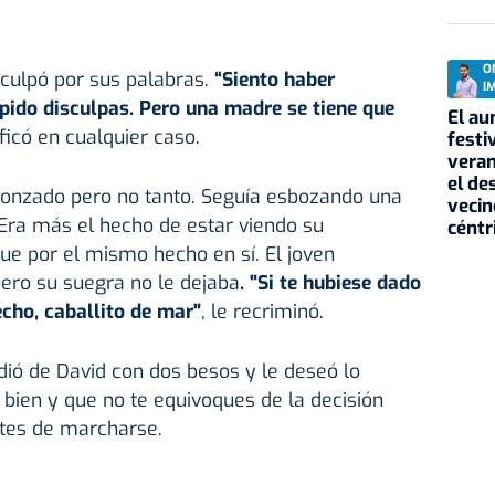
O
sculpó por sus palabras.
“Siento haber
I
, pido disculpas. Pero una madre se tiene que
El au
tificó en cualquier caso.
festi
veran
el de
gonzado pero no tanto. Seguía esbozando una
vecin
Era más el hecho de estar viendo su
céntr
que por el mismo hecho en sí. El joven
pero su suegra no le dejaba
. "Si te hubiese dado
cho, caballito de mar"
, le recriminó.
idió de David con dos besos y le deseó lo
 bien y que no te equivoques de la decisión
ntes de marcharse.