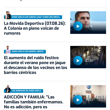
ONDA VASCA CON JUANJO LUSA Y SAMU VALCÁRCEL
La Movida Deportiva (07.08.26):
55:14
A Colonia en pleno volcán de
rumores
ONDA VASCA CON IMANOL ARRUTI
El aumento del ruido festivo
22:36
durante el verano pone en jaque
el descanso de los vecinos en los
barrios céntricos
LAS MAÑANAS DE ONDA VASCA
ADICCIÓN Y FAMILIA: "Las
23:43
familias también enfermamos.
No es adicción, pero es