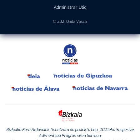
Administrar Utiq
© 2021 Onda Vasca
Bizkaiko Foru Aldundiak finantzatu du proiektu hau, 2021eko Suspertze
Adimentsua Programaren barruan.