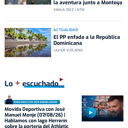
la aventura junto a Montoya
AMAIA DÍEZ | NTM
ACTUALIDAD
El PP enfada a la República
Dominicana
JAVIER VIZCAÍNO
+
Lo
escuchado
ONDA VASCA CON JOSÉ MANUEL MONJE
Movida Deportiva con José
52:11
Manuel Monje (07/08/26) |
Hablamos con Iago Herrerín
sobre la portería del Athletic