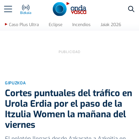
Bus
Bizkaia
Caso Plus Ultra
Eclipse
Incendios
Jaiak 2026
GIPUZKOA
Cortes puntuales del tráfico en
Urola Erdia por el paso de la
Itzulia Women la mañana del
viernes
El pelotón llegará desde Azkarate a Azkoitia en