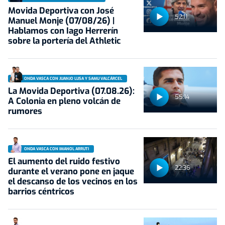
Movida Deportiva con José
52:11
Manuel Monje (07/08/26) |
Hablamos con Iago Herrerín
sobre la portería del Athletic
ONDA VASCA CON JUANJO LUSA Y SAMU VALCÁRCEL
La Movida Deportiva (07.08.26):
55:14
A Colonia en pleno volcán de
rumores
ONDA VASCA CON IMANOL ARRUTI
El aumento del ruido festivo
22:36
durante el verano pone en jaque
el descanso de los vecinos en los
barrios céntricos