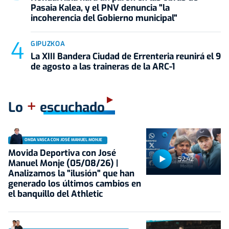
Pasaia Kalea, y el PNV denuncia "la
incoherencia del Gobierno municipal"
GIPUZKOA
La XIII Bandera Ciudad de Errenteria reunirá el 9
de agosto a las traineras de la ARC-1
+
Lo
escuchado
ONDA VASCA CON JOSÉ MANUEL MONJE
Movida Deportiva con José
52:42
Manuel Monje (05/08/26) |
Analizamos la "ilusión" que han
generado los últimos cambios en
el banquillo del Athletic