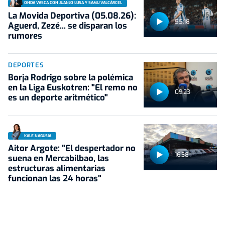
ONDA VASCA CON JUANJO LUSA Y SAMU VALCÁRCEL
La Movida Deportiva (05.08.26):
55:18
Aguerd, Zezé... se disparan los
rumores
DEPORTES
Borja Rodrigo sobre la polémica
en la Liga Euskotren: "El remo no
09:23
es un deporte aritmético"
KALE NAGUSIA
Aitor Argote: "El despertador no
16:38
suena en Mercabilbao, las
estructuras alimentarias
funcionan las 24 horas"