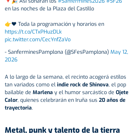
🔻🎉 Así sonarán los
#Sanfermines2026
#SF26
en las noches de la Plaza del Castillo
👉❤️ Toda la programación y horarios en
https://t.co/CTxPHuzDLk
pic.twitter.com/CecYnfZaVo
- SanferminesPamplona (@SFesPamplona)
May 12,
2026
A lo largo de la semana, el recinto acogerá estilos
tan variados como el
indie rock de Shinova
, el pop
bailable de
Marlena
y el humor sarcástico de
Ojete
Calor
, quienes celebrarán en Iruña sus
20 años de
trayectoria
.
Metal, punk y talento de la tierra