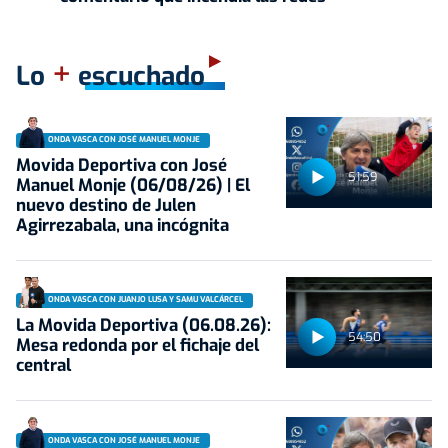
+
Lo
escuchado
ONDA VASCA CON JOSÉ MANUEL MONJE
Movida Deportiva con José
51:59
Manuel Monje (06/08/26) | El
nuevo destino de Julen
Agirrezabala, una incógnita
ONDA VASCA CON JUANJO LUSA Y SAMU VALCÁRCEL
La Movida Deportiva (06.08.26):
54:50
Mesa redonda por el fichaje del
central
ONDA VASCA CON JOSÉ MANUEL MONJE