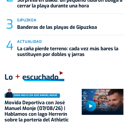
Sorpresa en Bakio: un pequeño tiburón obliga a
cerrar la playa durante una hora
GIPUZKOA
Banderas de las playas de Gipuzkoa
ACTUALIDAD
La caña pierde terreno: cada vez más bares la
sustituyen por dobles y jarras
+
Lo
escuchado
ONDA VASCA CON JOSÉ MANUEL MONJE
Movida Deportiva con José
52:11
Manuel Monje (07/08/26) |
Hablamos con Iago Herrerín
sobre la portería del Athletic