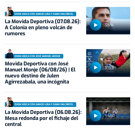
ONDA VASCA CON JUANJO LUSA Y SAMU VALCÁRCEL
La Movida Deportiva (07.08.26):
55:14
A Colonia en pleno volcán de
rumores
ONDA VASCA CON JOSÉ MANUEL MONJE
Movida Deportiva con José
51:59
Manuel Monje (06/08/26) | El
nuevo destino de Julen
Agirrezabala, una incógnita
ONDA VASCA CON JUANJO LUSA Y SAMU VALCÁRCEL
La Movida Deportiva (06.08.26):
54:50
Mesa redonda por el fichaje del
central