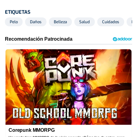
ETIQUETAS
Pelo
Daños
Belleza
Salud
Cuidados
Pr
Corepunk MMORPG