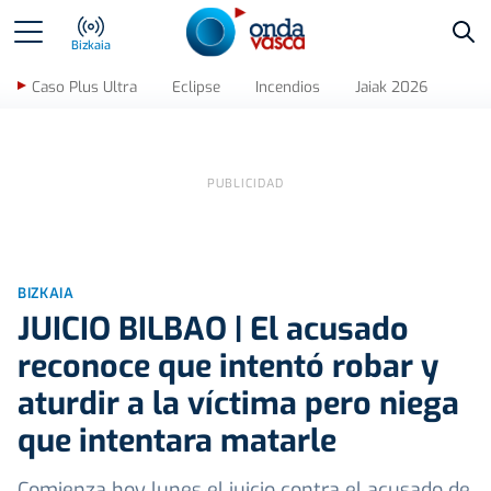
Bus
Bizkaia
Caso Plus Ultra
Eclipse
Incendios
Jaiak 2026
BIZKAIA
JUICIO BILBAO | El acusado
reconoce que intentó robar y
aturdir a la víctima pero niega
que intentara matarle
Comienza hoy lunes el juicio contra el acusado de