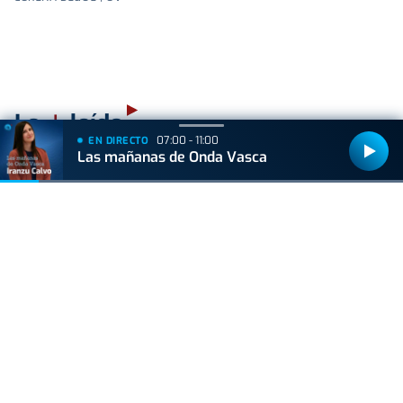
+
Lo
leído
07:00 - 11:00
EN DIRECTO
Las mañanas de Onda Vasca
ACTUALIDAD
Hallan muerto a un recién nacido en un armario
después de que su madre ingresara en el
hospital por una hemorragia
GIPUZKOA
Irun tendrá varias afecciones de tráfico el fin de
semana debido a la Euskal Jira
BIZKAIA
Sorpresa en Bakio: un pequeño tiburón obliga a
cerrar la playa durante una hora