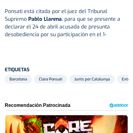
Ponsatí está citada por el juez del Tribunal
Supremo
Pablo Llarena
, para que se presente a
declarar el 24 de abril acusada de presunta
desobediencia por su participación en el 1-
ETIQUETAS
Barcelona
Clara Ponsatí
Junts per Catalunya
Extran