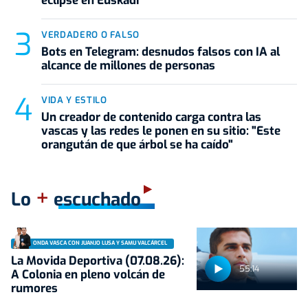
eclipse en Euskadi
VERDADERO O FALSO
Bots en Telegram: desnudos falsos con IA al
alcance de millones de personas
VIDA Y ESTILO
Un creador de contenido carga contra las
vascas y las redes le ponen en su sitio: "Este
orangután de que árbol se ha caído"
+
Lo
escuchado
ONDA VASCA CON JUANJO LUSA Y SAMU VALCÁRCEL
La Movida Deportiva (07.08.26):
55:14
A Colonia en pleno volcán de
rumores