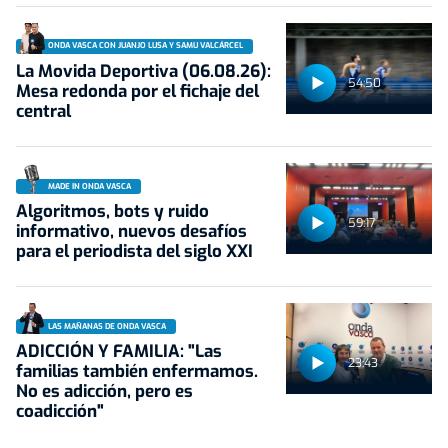
ONDA VASCA CON JUANJO LUSA Y SAMU VALCÁRCEL
La Movida Deportiva (06.08.26):
54:50
Mesa redonda por el fichaje del
central
MADE IN ONDA VASCA
Algoritmos, bots y ruido
59:17
informativo, nuevos desafíos
para el periodista del siglo XXI
LAS MAÑANAS DE ONDA VASCA
ADICCIÓN Y FAMILIA: "Las
23:43
familias también enfermamos.
No es adicción, pero es
coadicción"