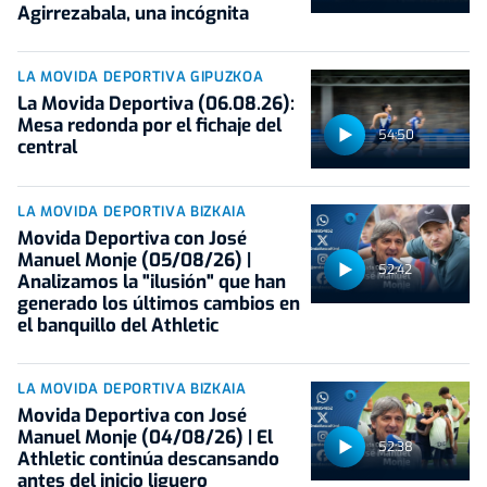
Agirrezabala, una incógnita
LA MOVIDA DEPORTIVA GIPUZKOA
La Movida Deportiva (06.08.26):
Mesa redonda por el fichaje del
54:50
central
LA MOVIDA DEPORTIVA BIZKAIA
Movida Deportiva con José
Manuel Monje (05/08/26) |
52:42
Analizamos la "ilusión" que han
generado los últimos cambios en
el banquillo del Athletic
LA MOVIDA DEPORTIVA BIZKAIA
Movida Deportiva con José
Manuel Monje (04/08/26) | El
52:38
Athletic continúa descansando
antes del inicio liguero