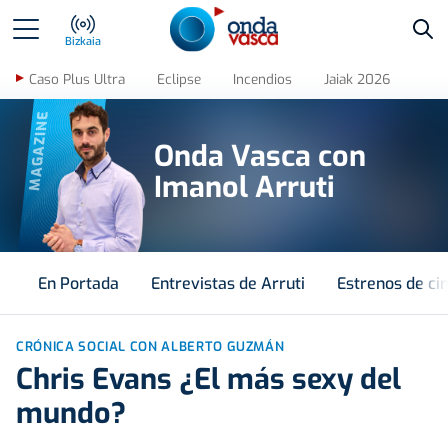
Bus
Bizkaia
Caso Plus Ultra
Eclipse
Incendios
Jaiak 2026
MAGAZINE
Onda Vasca con
Imanol Arruti
En Portada
Entrevistas de Arruti
Estrenos de ci
CRÓNICA SOCIAL CON ALBERTO GUZMÁN
Chris Evans ¿El más sexy del
mundo?