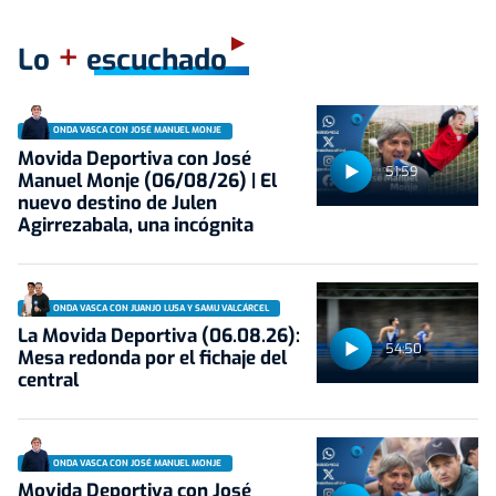
+
Lo
escuchado
ONDA VASCA CON JOSÉ MANUEL MONJE
Movida Deportiva con José
51:59
Manuel Monje (06/08/26) | El
nuevo destino de Julen
Agirrezabala, una incógnita
ONDA VASCA CON JUANJO LUSA Y SAMU VALCÁRCEL
La Movida Deportiva (06.08.26):
54:50
Mesa redonda por el fichaje del
central
ONDA VASCA CON JOSÉ MANUEL MONJE
Movida Deportiva con José