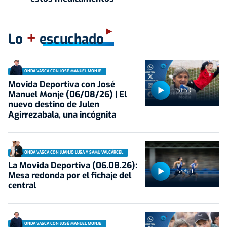
+
Lo
escuchado
ONDA VASCA CON JOSÉ MANUEL MONJE
Movida Deportiva con José
51:59
Manuel Monje (06/08/26) | El
nuevo destino de Julen
Agirrezabala, una incógnita
ONDA VASCA CON JUANJO LUSA Y SAMU VALCÁRCEL
La Movida Deportiva (06.08.26):
54:50
Mesa redonda por el fichaje del
central
ONDA VASCA CON JOSÉ MANUEL MONJE