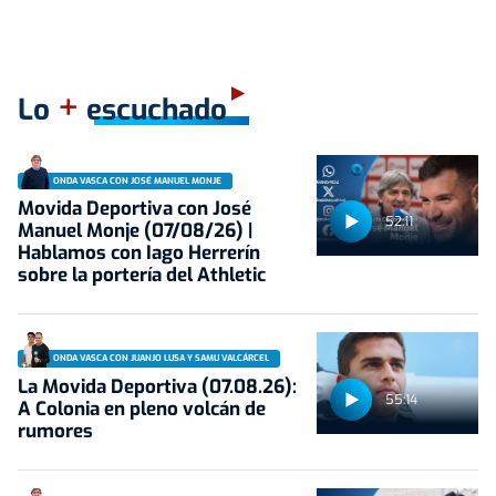
+
Lo
escuchado
ONDA VASCA CON JOSÉ MANUEL MONJE
Movida Deportiva con José
52:11
Manuel Monje (07/08/26) |
Hablamos con Iago Herrerín
sobre la portería del Athletic
ONDA VASCA CON JUANJO LUSA Y SAMU VALCÁRCEL
La Movida Deportiva (07.08.26):
55:14
A Colonia en pleno volcán de
rumores