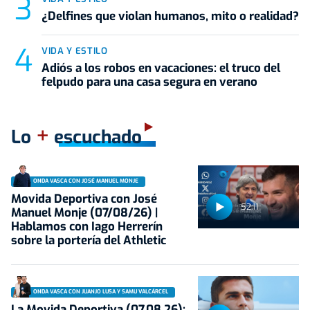
¿Delfines que violan humanos, mito o realidad?
VIDA Y ESTILO
Adiós a los robos en vacaciones: el truco del
felpudo para una casa segura en verano
+
Lo
escuchado
ONDA VASCA CON JOSÉ MANUEL MONJE
Movida Deportiva con José
52:11
Manuel Monje (07/08/26) |
Hablamos con Iago Herrerín
sobre la portería del Athletic
ONDA VASCA CON JUANJO LUSA Y SAMU VALCÁRCEL
La Movida Deportiva (07.08.26):