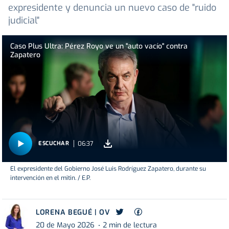
expresidente y denuncia un nuevo caso de "ruido
judicial"
Caso Plus Ultra: Pérez Royo ve un "auto vacío" contra
Zapatero
06:37
ESCUCHAR
El expresidente del Gobierno José Luis Rodríguez Zapatero, durante su
intervención en el mitin. / E.P.
LORENA BEGUÉ | OV
20 de Mayo 2026
2 min de lectura