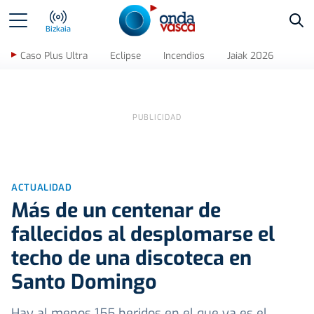
Bus
Bizkaia
Caso Plus Ultra
Eclipse
Incendios
Jaiak 2026
ACTUALIDAD
Más de un centenar de
fallecidos al desplomarse el
techo de una discoteca en
Santo Domingo
Hay al menos 155 heridos en el que ya es el