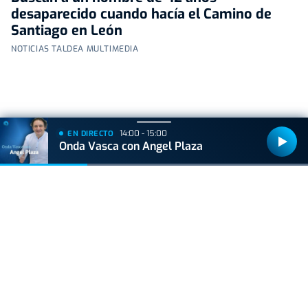
desaparecido cuando hacía el Camino de
Santiago en León
NOTICIAS TALDEA MULTIMEDIA
14:00 - 15:00
EN DIRECTO
+
Lo
leído
Onda Vasca con Angel Plaza
ACTUALIDAD
Hallan muerto a un recién nacido en un armario
después de que su madre ingresara en el
hospital por una hemorragia
VIDA Y ESTILO
¿Los huevos tienen el mismo efecto que el
Ozempic? Boticaria García lo aclara