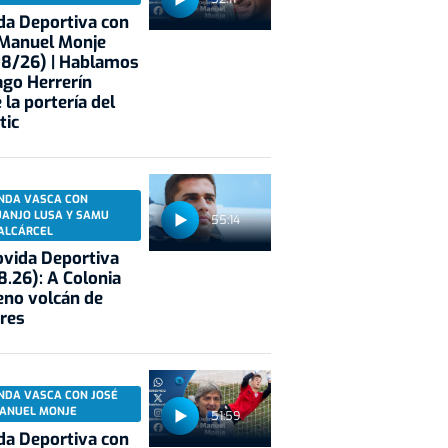
a Deportiva con
 Manuel Monje
08/26) | Hablamos
ago Herrerín
 la portería del
tic
NDA VASCA CON
UANJO LUSA Y SAMU
55:14
ALCÁRCEL
vida Deportiva
8.26): A Colonia
eno volcán de
res
NDA VASCA CON JOSÉ
ANUEL MONJE
51:59
a Deportiva con