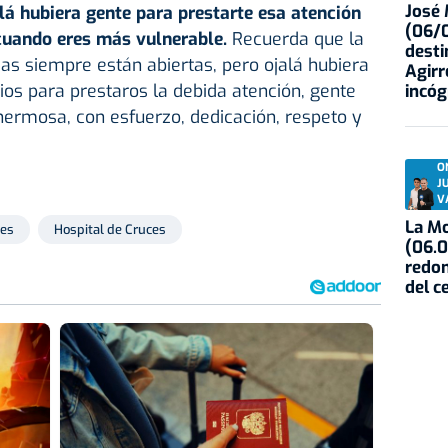
José
lá hubiera gente para prestarte esa atención
(06/0
cuando eres más vulnerable.
Recuerda que la
desti
as siempre están abiertas, pero ojalá hubiera
Agirr
os para prestaros la debida atención, gente
incóg
hermosa, con esfuerzo, dedicación, respeto y
O
J
V
La Mo
les
Hospital de Cruces
(06.0
redon
del c