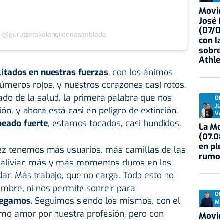
Movid
José
(07/
y @gurutzetakolangileenasanblada
con I
sobre
Athle
litados en nuestras fuerzas
, con los ánimos
úmeros rojos, y nuestros corazones casi rotos.
do de la salud, la primera palabra que nos
O
J
ón, y ahora está casi en peligro de extinción.
V
peado fuerte
, estamos tocados, casi hundidos.
La Mo
(07.0
en pl
z tenemos más usuarios, más camillas de las
rumo
e aliviar, más y más momentos duros en los
dar. Más trabajo, que no carga. Todo esto no
mbre, ni nos permite sonreír para
O
legamos.
Seguimos siendo los mismos, con el
M
smo amor por nuestra profesión, pero con
Movid