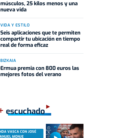
músculos, 25 kilos menos y una
nueva vida
VIDA Y ESTILO
Seis aplicaciones que te permiten
compartir tu ubicación en tiempo
real de forma eficaz
BIZKAIA
Ermua premia con 800 euros las
mejores fotos del verano
+
escuchado
NDA VASCA CON JOSÉ
ANUEL MONJE
52:11