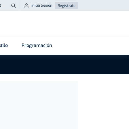
Inicia Sesión
Regístrate
6
Buscar
tilo
Programación