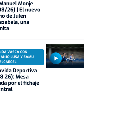
 Manuel Monje
8/26) | El nuevo
no de Julen
ezabala, una
nita
NDA VASCA CON
UANJO LUSA Y SAMU
54:50
ALCÁRCEL
vida Deportiva
8.26): Mesa
da por el fichaje
entral