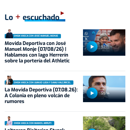
+
Lo
escuchado
ONDA VASCA CON JOSÉ MANUEL MONJE
Movida Deportiva con José
52:11
Manuel Monje (07/08/26) |
Hablamos con Iago Herrerín
sobre la portería del Athletic
ONDA VASCA CON JUANJO LUSA Y SAMU VALCÁRCEL
La Movida Deportiva (07.08.26):
55:14
A Colonia en pleno volcán de
rumores
ONDA VASCA CON IMANOL ARRUTI