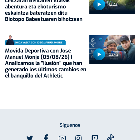
Leitzaran Bisitarien Etxeak
12:23
abentura eta ekoturismo
eskaintza bateratzen ditu
Biotopo Babestuaren bihotzean
ONDA VASCA CON JOSÉ MANUEL MONJE
Movida Deportiva con José
52:42
Manuel Monje (05/08/26) |
Analizamos la "ilusión" que han
generado los últimos cambios en
el banquillo del Athletic
Síguenos