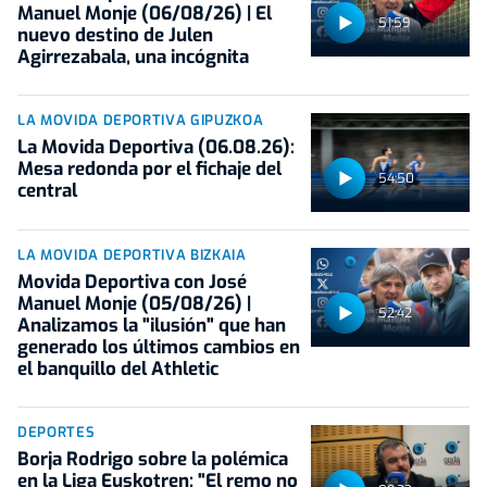
Manuel Monje (06/08/26) | El
51:59
nuevo destino de Julen
Agirrezabala, una incógnita
LA MOVIDA DEPORTIVA GIPUZKOA
La Movida Deportiva (06.08.26):
Mesa redonda por el fichaje del
54:50
central
LA MOVIDA DEPORTIVA BIZKAIA
Movida Deportiva con José
Manuel Monje (05/08/26) |
52:42
Analizamos la "ilusión" que han
generado los últimos cambios en
el banquillo del Athletic
DEPORTES
Borja Rodrigo sobre la polémica
en la Liga Euskotren: "El remo no