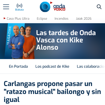
Bus
Bizkaia
Caso Plus Ultra
Eclipse
Incendios
Jaiak 2026
MAGAZINE
Las tardes de Onda
Vasca con Kike
Alonso
En Portada
Los podcast de Kike
Las colaboracio
Carlangas propone pasar un
"ratazo musical" bailongo y sin
igual