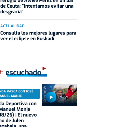
refugio de Alvise Pérez en un bar
de Ceuta: "Intentamos evitar una
desgracia"
ACTUALIDAD
Consulta los mejores lugares para
ver el eclipse en Euskadi
+
o
escuchado
NDA VASCA CON JOSÉ
ANUEL MONJE
51:59
a Deportiva con
 Manuel Monje
8/26) | El nuevo
no de Julen
ezabala, una