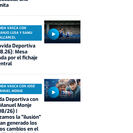
nita
NDA VASCA CON
UANJO LUSA Y SAMU
54:50
ALCÁRCEL
vida Deportiva
8.26): Mesa
da por el fichaje
entral
NDA VASCA CON JOSÉ
ANUEL MONJE
52:42
a Deportiva con
 Manuel Monje
8/26) |
zamos la "ilusión"
an generado los
os cambios en el