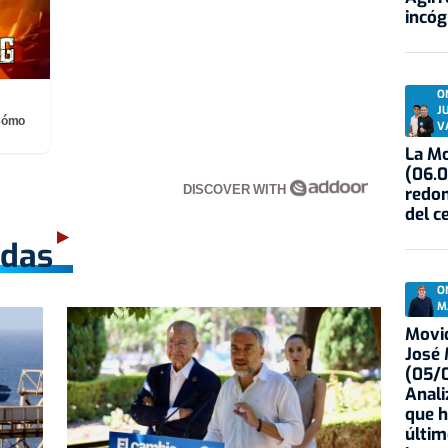
incóg
O
J
¡Cómo
V
La Mo
(06.0
DISCOVER WITH
redon
del c
adas
O
M
Movid
José
(05/0
Anali
que h
últim