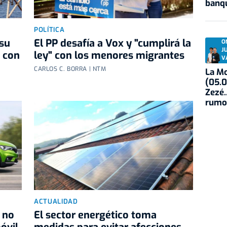
banqu
POLÍTICA
 su
El PP desafía a Vox y "cumplirá la
O
J
o con
ley" con los menores migrantes
V
CARLOS C. BORRA | NTM
La Mo
(05.0
Zezé.
rumo
ACTUALIDAD
 no
El sector energético toma