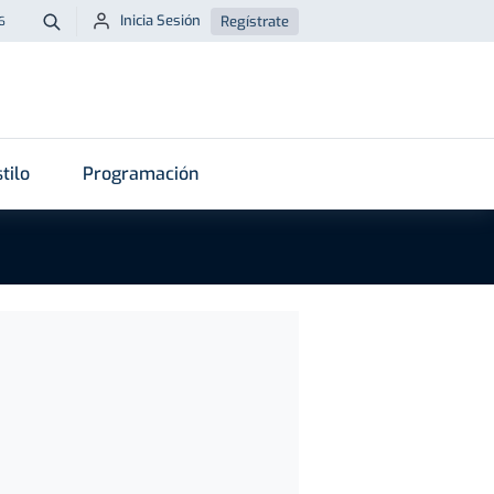
Inicia Sesión
Regístrate
6
Buscar
tilo
Programación