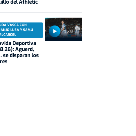
illo del Athletic
NDA VASCA CON
UANJO LUSA Y SAMU
55:18
ALCÁRCEL
vida Deportiva
8.26): Aguerd,
.. se disparan los
res