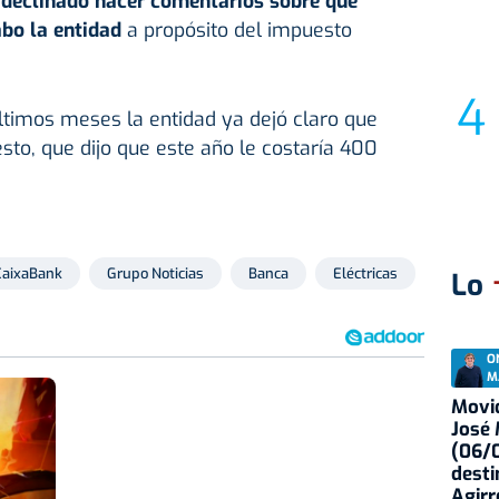
declinado hacer comentarios sobre qué
abo la entidad
a propósito del impuesto
últimos meses la entidad ya dejó claro que
sto, que dijo que este año le costaría 400
CaixaBank
Grupo Noticias
Banca
Eléctricas
Gobiern
Lo
O
M
Movid
José
(06/0
desti
Agirr