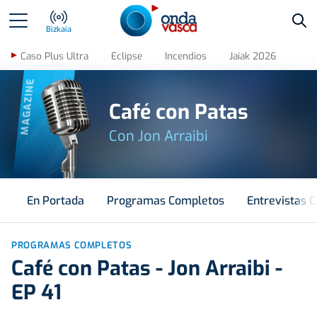
Bus
Bizkaia
Caso Plus Ultra
Eclipse
Incendios
Jaiak 2026
MAGAZINE
Café con Patas
Con Jon Arraibi
En Portada
Programas Completos
Entrevistas C
PROGRAMAS COMPLETOS
Café con Patas - Jon Arraibi -
EP 41