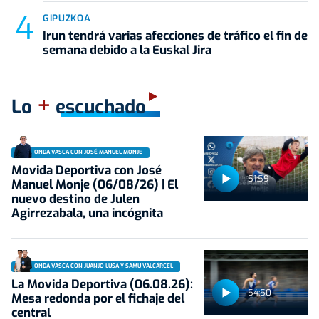
GIPUZKOA
Irun tendrá varias afecciones de tráfico el fin de
semana debido a la Euskal Jira
+
Lo
escuchado
ONDA VASCA CON JOSÉ MANUEL MONJE
Movida Deportiva con José
51:59
Manuel Monje (06/08/26) | El
nuevo destino de Julen
Agirrezabala, una incógnita
ONDA VASCA CON JUANJO LUSA Y SAMU VALCÁRCEL
La Movida Deportiva (06.08.26):
54:50
Mesa redonda por el fichaje del
central