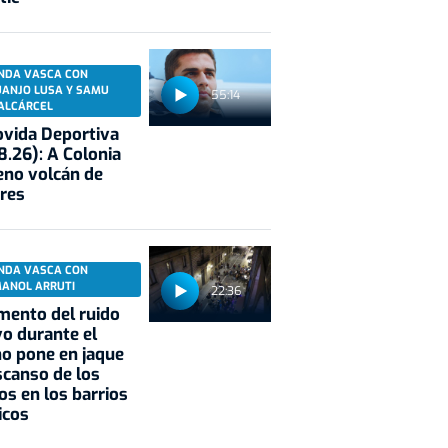
NDA VASCA CON
UANJO LUSA Y SAMU
55:14
ALCÁRCEL
vida Deportiva
8.26): A Colonia
eno volcán de
res
NDA VASCA CON
MANOL ARRUTI
22:36
mento del ruido
vo durante el
o pone en jaque
scanso de los
os en los barrios
icos