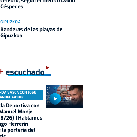
cerebro, según el médico David
Céspedes
GIPUZKOA
Banderas de las playas de
Gipuzkoa
+
escuchado
NDA VASCA CON JOSÉ
ANUEL MONJE
52:11
a Deportiva con
 Manuel Monje
08/26) | Hablamos
ago Herrerín
 la portería del
tic