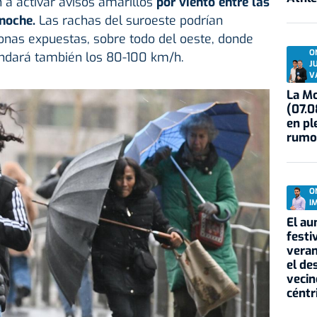
 a activar avisos amarillos
por viento entre las
anoche.
Las rachas del suroeste podrían
onas expuestas, sobre todo del oeste, donde
O
ondará también los 80-100 km/h.
J
V
La Mo
(07.0
en pl
rumo
O
I
El au
festi
veran
el de
vecin
céntr