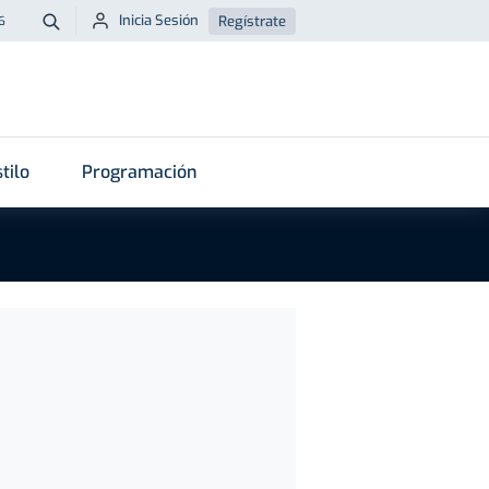
Inicia Sesión
Regístrate
6
Buscar
tilo
Programación