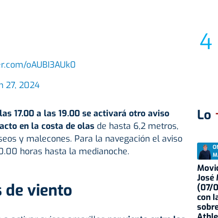
ter.com/oAUBI3AUk0
h 27, 2024
Lo
las 17.00 a las 19.00 se activará otro aviso
acto en la costa de olas
de hasta 6,2 metros,
seos y malecones. Para la navegación el aviso
O
20.00 horas hasta la medianoche.
M
Movid
José
 de viento
(07/
con I
sobre
Athle