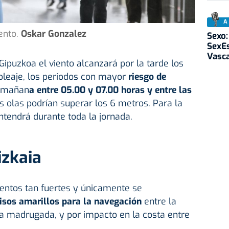
A
ento.
Oskar Gonzalez
Sexo:
SexEs
Vasc
ipuzkoa el viento alcanzará por la tarde los
oleaje, los periodos con mayor
riesgo de
 mañan
a entre 05.00 y 07.00 horas y entre las
as olas podrían superar los 6 metros. Para la
tendrá durante toda la jornada.
izkaia
ientos tan fuertes y únicamente se
isos amarillos para la navegación
entre la
la madrugada, y por impacto en la costa entre