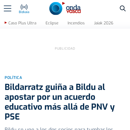
Bus
Bizkaia
Caso Plus Ultra
Eclipse
Incendios
Jaiak 2026
POLÍTICA
Bildarratz guiña a Bildu al
apostar por un acuerdo
educativo más allá de PNV y
PSE
Bildu se une a los dos socios para tumbar los