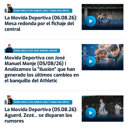
ONDA VASCA CON JUANJO LUSA Y SAMU VALCÁRCEL
La Movida Deportiva (06.08.26):
54:50
Mesa redonda por el fichaje del
central
ONDA VASCA CON JOSÉ MANUEL MONJE
Movida Deportiva con José
52:42
Manuel Monje (05/08/26) |
Analizamos la "ilusión" que han
generado los últimos cambios en
el banquillo del Athletic
ONDA VASCA CON JUANJO LUSA Y SAMU VALCÁRCEL
La Movida Deportiva (05.08.26):
55:18
Aguerd, Zezé... se disparan los
rumores