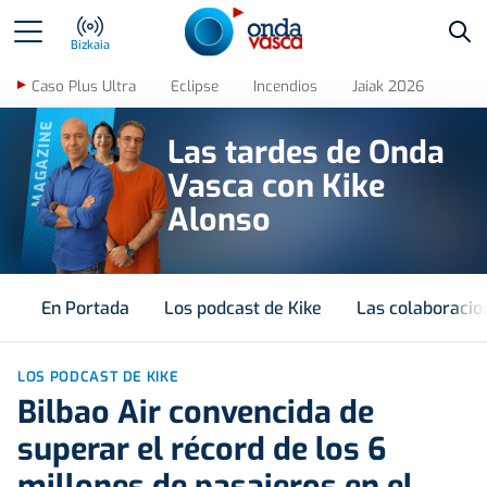
Bus
Bizkaia
Caso Plus Ultra
Eclipse
Incendios
Jaiak 2026
MAGAZINE
Las tardes de Onda
Vasca con Kike
Alonso
En Portada
Los podcast de Kike
Las colaboracio
LOS PODCAST DE KIKE
Bilbao Air convencida de
superar el récord de los 6
millones de pasajeros en el