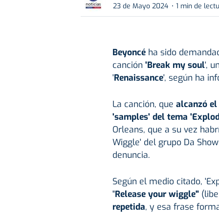
23 de Mayo 2024
1 min de lect
Beyoncé
ha sido demandada
canción
'Break my soul
', 
'
Renaissance
', según ha in
La canción, que
alcanzó el
'samples' del tema 'Explod
Orleans, que a su vez habrí
Wiggle' del grupo Da Show
denuncia.
Según el medio citado, 'Exp
"
Release your wiggle"
(lib
repetida
, y esa frase form