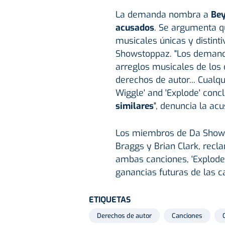
La demanda nombra a
Bey
acusados
. Se argumenta qu
musicales únicas y distint
Showstoppaz. "Los demandad
arreglos musicales de los
derechos de autor... Cualq
Wiggle' and 'Explode' conc
similares
", denuncia la acu
Los miembros de Da Showst
Braggs y Brian Clark, recl
ambas canciones, 'Explode' 
ganancias futuras de las c
ETIQUETAS
Derechos de autor
Canciones