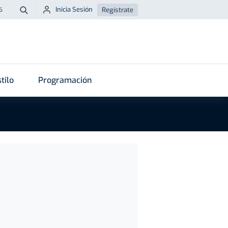
Inicia Sesión
Regístrate
6
Buscar
tilo
Programación