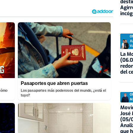
desti
Agirr
incóg
O
J
V
La Mo
(06.0
redon
del c
Pasaportes que abren puertas
¡Cómo
Los pasaportes más poderosos del mundo, ¿está el
O
tuyo?
M
Movid
José
(05/0
Anali
que h