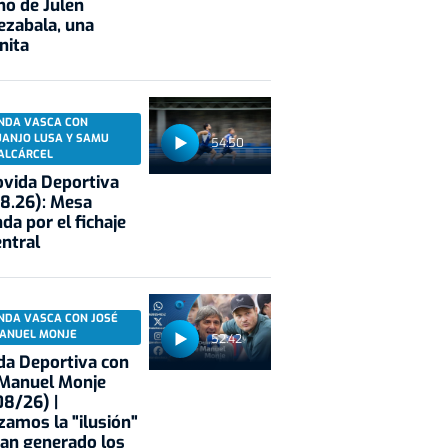
no de Julen
ezabala, una
nita
NDA VASCA CON
UANJO LUSA Y SAMU
54:50
ALCÁRCEL
vida Deportiva
8.26): Mesa
da por el fichaje
entral
NDA VASCA CON JOSÉ
ANUEL MONJE
52:42
a Deportiva con
 Manuel Monje
8/26) |
zamos la "ilusión"
an generado los