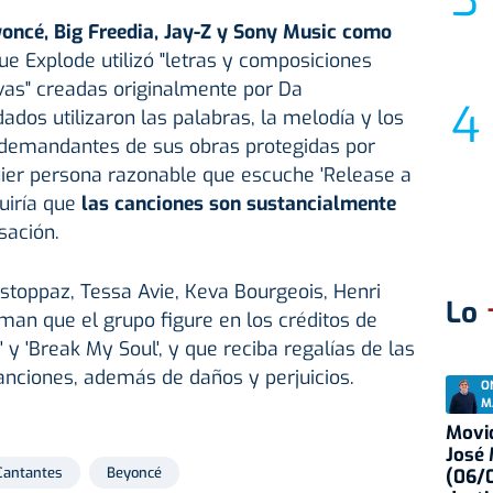
oncé, Big Freedia, Jay-Z y Sony Music como
e Explode utilizó "letras y composiciones
ivas" creadas originalmente por Da
os utilizaron las palabras, la melodía y los
 demandantes de sus obras protegidas por
uier persona razonable que escuche 'Release a
luiría que
las canciones son sustancialmente
sación.
oppaz, Tessa Avie, Keva Bourgeois, Henri
Lo
aman que el grupo figure en los créditos de
y 'Break My Soul', y que reciba regalías de las
anciones, además de daños y perjuicios.
O
M
Movid
José
Cantantes
Beyoncé
(06/0