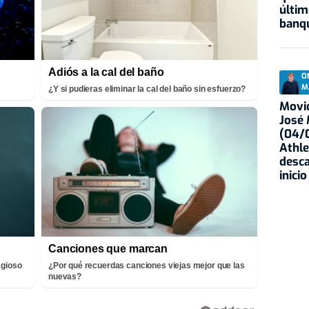
últim
banqu
Adiós a la cal del baño
O
M
¿Y si pudieras eliminar la cal del baño sin esfuerzo?
Movid
José
(04/0
Athle
desca
inicio
Canciones que marcan
agioso
¿Por qué recuerdas canciones viejas mejor que las
nuevas?