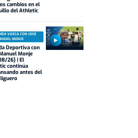
os cambios en el
illo del Athletic
NDA VASCA CON JOSÉ
ANUEL MONJE
52:38
a Deportiva con
 Manuel Monje
8/26) | El
tic continúa
nsando antes del
 liguero