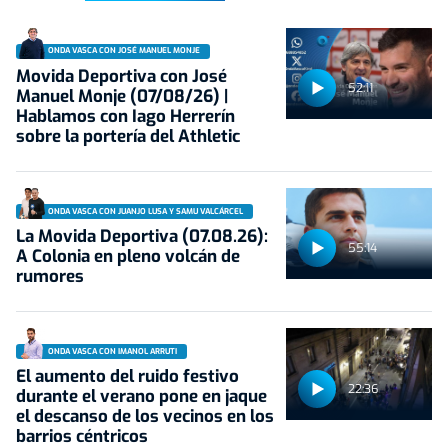
ONDA VASCA CON JOSÉ MANUEL MONJE
Movida Deportiva con José
52:11
Manuel Monje (07/08/26) |
Hablamos con Iago Herrerín
sobre la portería del Athletic
ONDA VASCA CON JUANJO LUSA Y SAMU VALCÁRCEL
La Movida Deportiva (07.08.26):
55:14
A Colonia en pleno volcán de
rumores
ONDA VASCA CON IMANOL ARRUTI
El aumento del ruido festivo
22:36
durante el verano pone en jaque
el descanso de los vecinos en los
barrios céntricos