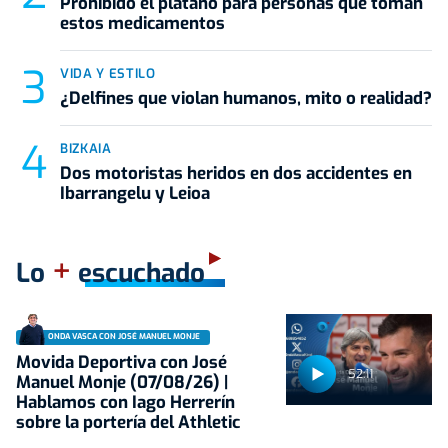
Prohibido el plátano para personas que toman
estos medicamentos
VIDA Y ESTILO
¿Delfines que violan humanos, mito o realidad?
BIZKAIA
Dos motoristas heridos en dos accidentes en
Ibarrangelu y Leioa
+
Lo
escuchado
ONDA VASCA CON JOSÉ MANUEL MONJE
Movida Deportiva con José
52:11
Manuel Monje (07/08/26) |
Hablamos con Iago Herrerín
sobre la portería del Athletic