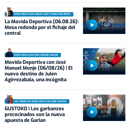
ONDA VASCA CON JUANJO LUSA Y SAMU VALCÁRCEL
La Movida Deportiva (06.08.26):
54:50
Mesa redonda por el fichaje del
central
ONDA VASCA CON JOSÉ MANUEL MONJE
Movida Deportiva con José
51:59
Manuel Monje (06/08/26) | El
nuevo destino de Julen
Agirrezabala, una incógnita
LAS TARDES DE ONDA VASCA CON KIKE ALONSO
GUSTOKO | Los garbanzos
07:56
precocinados son la nueva
apuesta de Garlan