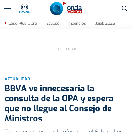
Bus
Bizkaia
Caso Plus Ultra
Eclipse
Incendios
Jaiak 2026
ACTUALIDAD
BBVA ve innecesaria la
consulta de la OPA y espera
que no llegue al Consejo de
Ministros
Torres insiste en que la oferta por el Sabadell es