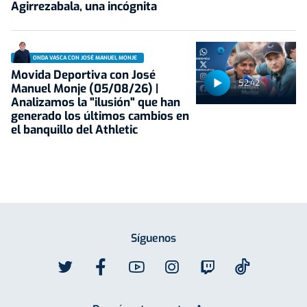
Agirrezabala, una incógnita
ONDA VASCA CON JOSÉ MANUEL MONJE
Movida Deportiva con José
52:42
Manuel Monje (05/08/26) |
Analizamos la "ilusión" que han
generado los últimos cambios en
el banquillo del Athletic
Síguenos