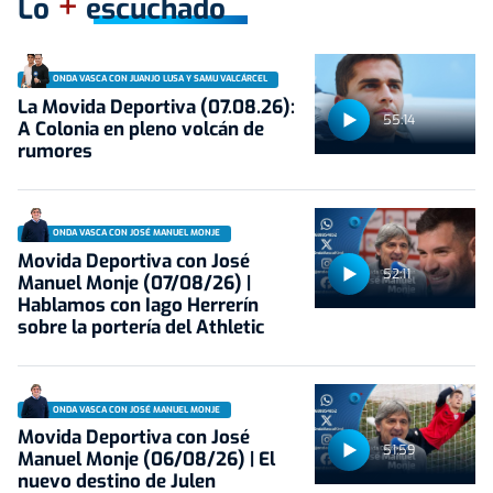
+
Lo
escuchado
ONDA VASCA CON JUANJO LUSA Y SAMU VALCÁRCEL
La Movida Deportiva (07.08.26):
55:14
A Colonia en pleno volcán de
rumores
ONDA VASCA CON JOSÉ MANUEL MONJE
Movida Deportiva con José
52:11
Manuel Monje (07/08/26) |
Hablamos con Iago Herrerín
sobre la portería del Athletic
ONDA VASCA CON JOSÉ MANUEL MONJE
Movida Deportiva con José
51:59
Manuel Monje (06/08/26) | El
nuevo destino de Julen