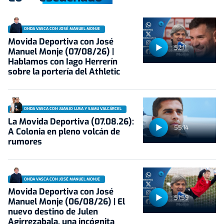
ONDA VASCA CON JOSÉ MANUEL MONJE
Movida Deportiva con José
52:11
Manuel Monje (07/08/26) |
Hablamos con Iago Herrerín
sobre la portería del Athletic
ONDA VASCA CON JUANJO LUSA Y SAMU VALCÁRCEL
La Movida Deportiva (07.08.26):
55:14
A Colonia en pleno volcán de
rumores
ONDA VASCA CON JOSÉ MANUEL MONJE
Movida Deportiva con José
51:59
Manuel Monje (06/08/26) | El
nuevo destino de Julen
Agirrezabala, una incógnita