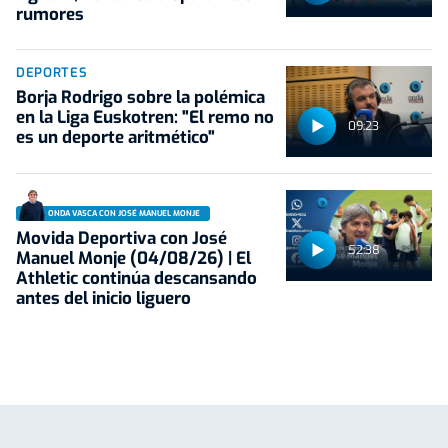
rumores
DEPORTES
Borja Rodrigo sobre la polémica
en la Liga Euskotren: "El remo no
09:23
es un deporte aritmético"
ONDA VASCA CON JOSÉ MANUEL MONJE
Movida Deportiva con José
52:38
Manuel Monje (04/08/26) | El
Athletic continúa descansando
antes del inicio liguero