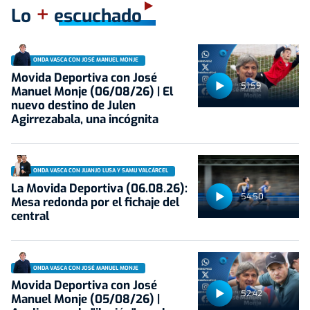
+
Lo
escuchado
ONDA VASCA CON JOSÉ MANUEL MONJE
Movida Deportiva con José
51:59
Manuel Monje (06/08/26) | El
nuevo destino de Julen
Agirrezabala, una incógnita
ONDA VASCA CON JUANJO LUSA Y SAMU VALCÁRCEL
La Movida Deportiva (06.08.26):
54:50
Mesa redonda por el fichaje del
central
ONDA VASCA CON JOSÉ MANUEL MONJE
Movida Deportiva con José
52:42
Manuel Monje (05/08/26) |